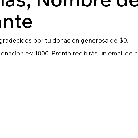
nte
radecidos por tu donación generosa de $0.
nación es: 1000. Pronto recibirás un email de 
Regístrate para p
s
Nos encantaría contar con su apoyo. Pue
correo electrónico si desea unirse a nuest