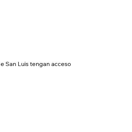
de San Luis tengan acceso
articipar
de hacerlo enviándonos un