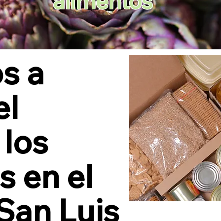
alimentos
s a
el
 los
s en el
 San Luis