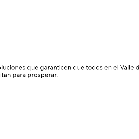
luciones que garanticen que todos en el Valle 
itan para prosperar.
Regístrate para p
s
Nos encantaría contar con su apoyo. Pue